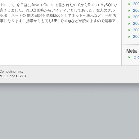
v2
20
.jp、今日昼にJava + Oracleで書かれたv1.0からRails + MySQLで
公
が完了しました。v1.0企画時からアイディアとしてあった、友人のグル
20
開
拡張、ネット公 開の日記を簡易blogとしてネットへ表示など、当初考
は
20
事になります。携帯からも同じURLでblogなどが読めますので是非ア
20
20
20
Meta
ロ
Computing, Inc.
L 1.1
and
CSS 3
.