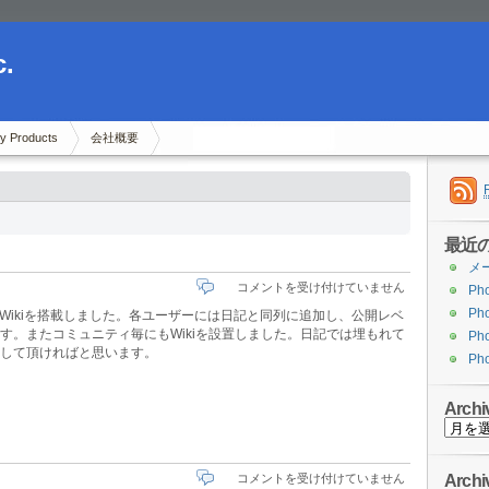
c.
y Products
会社概要
最近
メ
blue
コメントを受け付けていません
Ph
v2、
Ph
となるWikiを搭載しました。各ユーザーには日記と同列に追加し、公開レベ
Wiki
す。またコミュニティ毎にもWikiを設置しました。日記では埋もれて
Ph
に
して頂ければと思います。
対
Ph
応
は
Archi
Archive
blue
Archi
コメントを受け付けていません