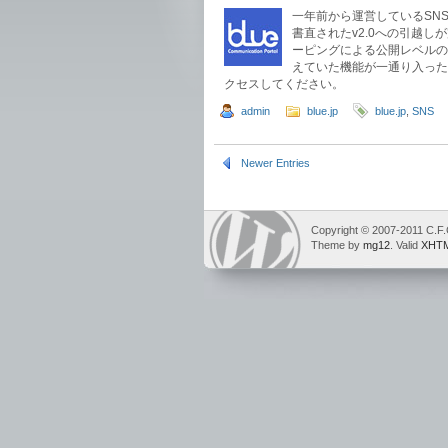
一年前から運営しているSNS blue
書直されたv2.0への引越し
ーピングによる公開レベルの
えていた機能が一通り入った
クセスしてください。
admin
blue.jp
blue.jp
,
SNS
Newer Entries
Copyright © 2007-2011 C.F.
Theme by
mg12
. Valid
XHTM