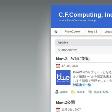
C.F.Computing, In
about PhotoCooker and blue.jp
PhotoCooker
blue v2
Legac
Archive
Author Archive
blue v2、Wikiに対応
3月 1st, 2008
PukiWikiのサブセット
ルと編集レベルを設定出来ま
しまう情報を管理そして共有
対応書式一覧
admin
blue.jp
blue.jp
,
SNS
blue v2公開
12月 26th, 2007